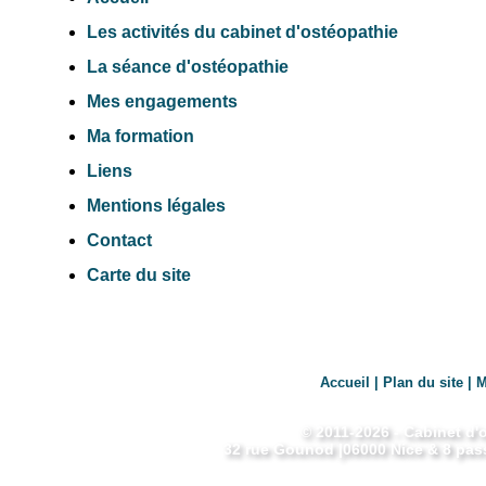
Les activités du cabinet d'ostéopathie
La séance d'ostéopathie
Mes engagements
Ma formation
Liens
Mentions légales
Contact
Carte du site
Accueil
|
Plan du site
|
M
© 2011-2026 -
Cabinet d'
32 rue Gounod
|
06000
Nice
& 8 pass