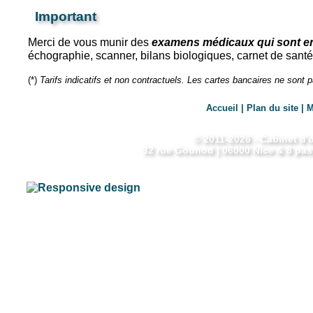
Important
Merci de vous munir des
examens médicaux qui sont e
échographie, scanner, bilans biologiques, carnet de santé
(*)
Tarifs indicatifs et non contractuels. Les cartes bancaires ne sont
Accueil
|
Plan du site
|
M
©
2011-2026 - Cabinet d'
32 rue Gounod | 06000 Nice & 8 pas