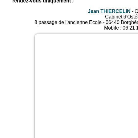
rendez-vous uniquement
:
Jean THIERCELIN
-
O
Cabinet d'Osté
8 passage de l'ancienne Ecole
-
06440
Borghéa
Mobile :
06 21 