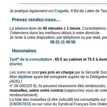
Je pratique également sur
Cogolin
, 9 Bd de Lattre de Ta
Prenez rendez-vous…
La
séance
dure de
45 minutes
à
1 heure
. Consultations
J'interviens dans les meilleurs délais à votre domicile.
Je reste à votre disposition, par téléphone ou par
mail
, po
06 21 11 49 58
Honoraires
Tarif* de la consultation
:
65 € au cabinet et 75 € à dom
pliante).
Les soins ne sont
pas pris en charge
par la Sécurité Soc
Mon
diplôme
ayant été enregistré auprès de la Délégatio
(ADELI
n° 06 000325 8), ils peuvent néanmoins être remboursés, p
mutuelles, selon votre contrat
(rapprochez vous de votr
remboursement).
La liste des mutuelles (à titre indicatif) est consultable 
(
CNOSTEO
) ou sur celui du Syndicat Français Des Osté