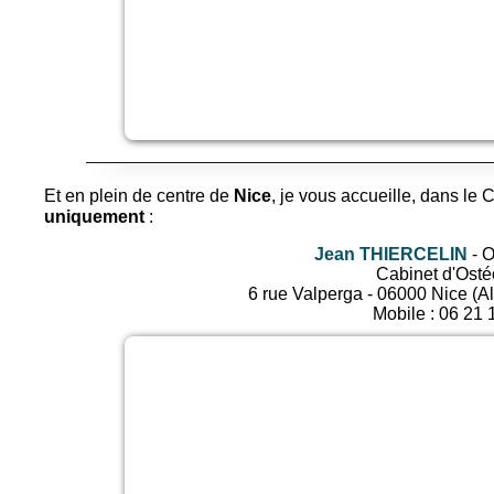
Et en plein de centre de
Nice
, je vous accueille, dans l
uniquement
:
Jean THIERCELIN
-
O
Cabinet d'Osté
6 rue Valperga
-
06000
Nice
(
Al
Mobile :
06 21 