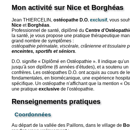
Mon activité sur Nice et Borghéas
Jean THIERCELIN,
ostéopathe D.O.
exclusif
, vous souh
Nice
et
Borghéas
.
Professionnel de santé, diplômé du
Centre d’Ostéopath
la santé, je vous propose une pratique thérapeutique manue
grand nombre de symptômes :
ostéopathie périnatale, viscérale, crânienne et tissulaire 
enceintes, sportifs et séniors
.
D.O. signifie « Diplômé en Ostéopathie ». Il indique qu'u
jusqu'à son diplôme (6 années d'études), et a soutenu un
confrères. Les ostéopathes D.O. ont acquis au cours de 
fondamentales, en biomécanique, une expérience hospitali
spécifique. Un ostéopathe n'affichant que la mention « Os
une pratique
exclusive
de l'ostéopathie.
Renseignements pratiques
Coordonnées
Au départ de la vallée des Paillons, dans le village de
Bo