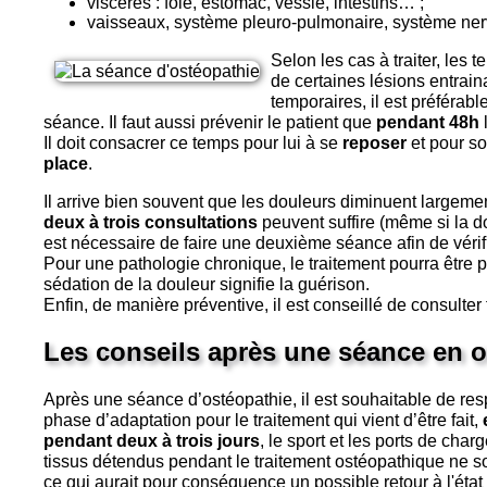
viscères : foie, estomac, vessie, intestins… ;
vaisseaux, système pleuro-pulmonaire, système ne
Selon les cas à traiter, les 
de certaines lésions entrain
temporaires, il est préférab
séance. Il faut aussi prévenir le patient que
pendant 48h
l
Il doit consacrer ce temps pour lui à se
reposer
et pour so
place
.
Il arrive bien souvent que les douleurs diminuent largem
deux à trois consultations
peuvent suffire (même si la do
est nécessaire de faire une deuxième séance afin de vérifie
Pour une pathologie chronique, le traitement pourra être pl
sédation de la douleur signifie la guérison.
Enfin, de manière préventive, il est conseillé de consulter 
Les conseils après une séance en o
Après une séance d’ostéopathie, il est souhaitable de re
phase d’adaptation pour le traitement qui vient d’être fait,
pendant deux à trois jours
, le sport et les ports de char
tissus détendus pendant le traitement ostéopathique ne so
ce qui aurait pour conséquence un possible retour à l'état d