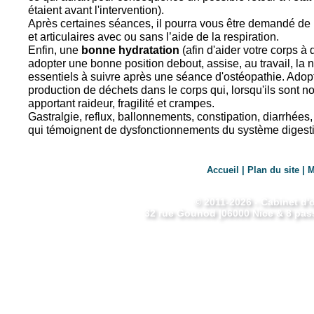
étaient avant l'intervention).
Après certaines séances, il pourra vous être demandé de
et articulaires avec ou sans l’aide de la respiration.
Enfin, une
bonne hydratation
(afin d'aider votre corps à 
adopter une bonne position debout, assise, au travail, la 
essentiels à suivre après une séance d'ostéopathie. Ado
production de déchets dans le corps qui, lorsqu'ils sont n
apportant raideur, fragilité et crampes.
Gastralgie, reflux, ballonnements, constipation, diarrhées,
qui témoignent de dysfonctionnements du système digestif
Accueil
|
Plan du site
|
M
© 2011-2026 -
Cabinet d'
32 rue Gounod
|
06000
Nice
& 8 pass