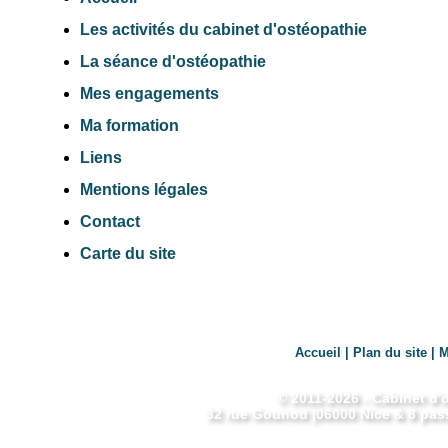
Les activités du cabinet d'ostéopathie
La séance d'ostéopathie
Mes engagements
Ma formation
Liens
Mentions légales
Contact
Carte du site
Accueil
|
Plan du site
|
M
© 2011-2026 -
Cabinet d'
32 rue Gounod
|
06000
Nice
& 8 pass